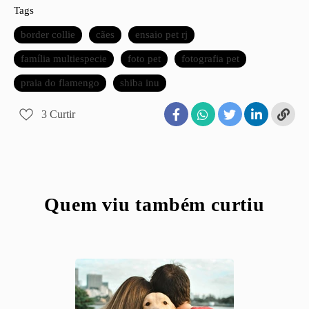
Tags
border collie
cães
ensaio pet rj
família multiespecie
foto pet
fotografia pet
praia do flamengo
shiba inu
3
Curtir
Quem viu também curtiu