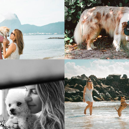
263
0
248
0
1625
0
1170