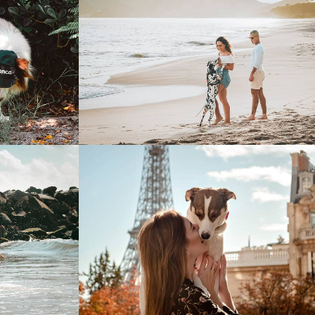
748
0
0
1015
0