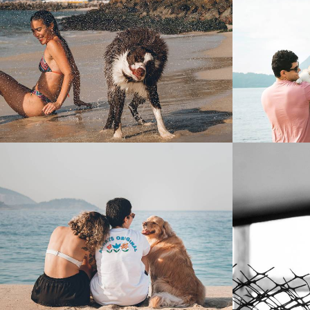
216
0
1022
0