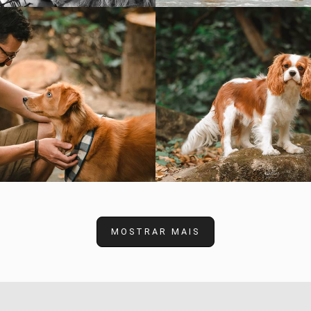
1115
0
931
0
MOSTRAR MAIS