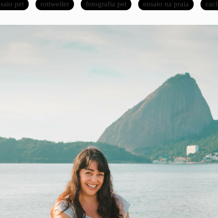
saio pet
rottweiler
fotografia pet
ensaio na praia
cac