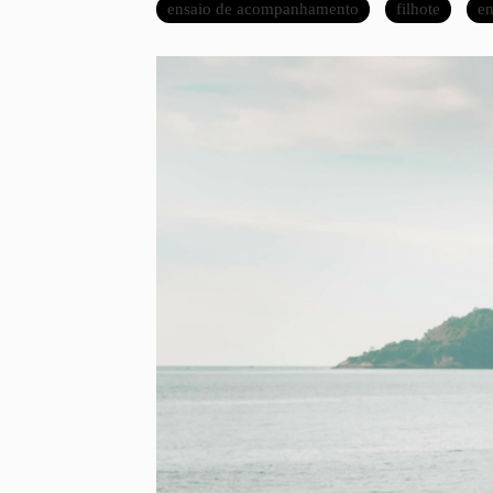
ensaio de acompanhamento
filhote
en