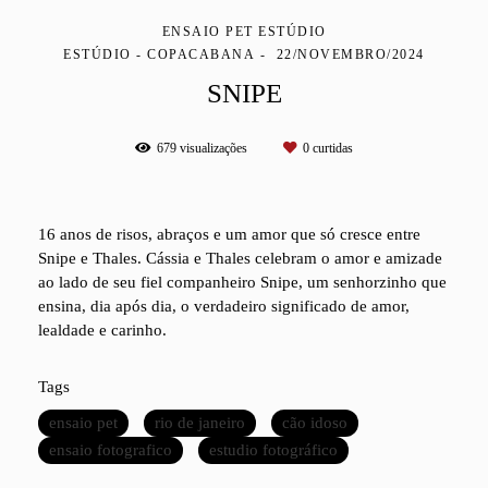
ENSAIO PET ESTÚDIO
ESTÚDIO - COPACABANA
22/NOVEMBRO/2024
SNIPE
679
visualizações
0
curtidas
16 anos de risos, abraços e um amor que só cresce entre
Snipe e Thales. Cássia e Thales celebram o amor e amizade
ao lado de seu fiel companheiro Snipe, um senhorzinho que
ensina, dia após dia, o verdadeiro significado de amor,
lealdade e carinho.
Tags
ensaio pet
rio de janeiro
cão idoso
ensaio fotografico
estudio fotográfico