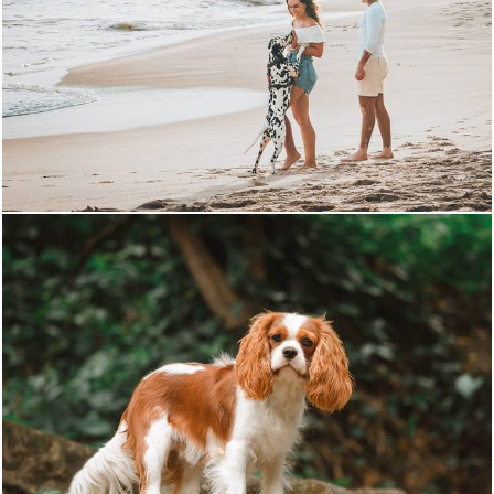
750
0
932
0